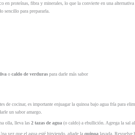
o en proteínas, fibra y minerales, lo que la convierte en una alternativa
o sencillo para prepararla.
liva
o
caldo de verduras
para darle más sabor
es de cocinar, es importante enjuagar la quinoa bajo agua fría para elimi
darle un sabor amargo.
a olla, lleva las
2 tazas de agua
(o caldo) a ebullición. Agrega la sal al
na vez que el agua esté hirviendo, añade la
quinoa
lavada. Revuelve 