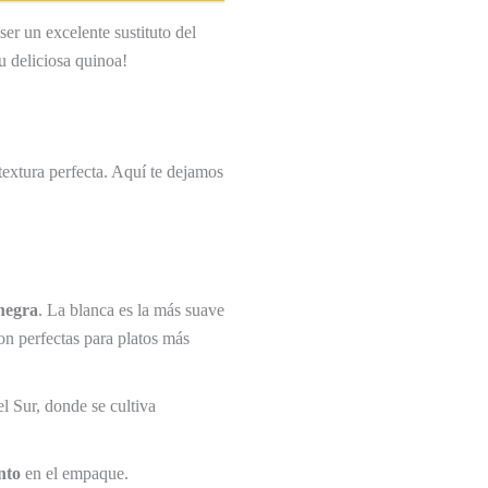
er un excelente sustituto del
u deliciosa quinoa!
textura perfecta. Aquí te dejamos
negra
. La blanca es la más suave
on perfectas para platos más
l Sur, donde se cultiva
nto
en el empaque.