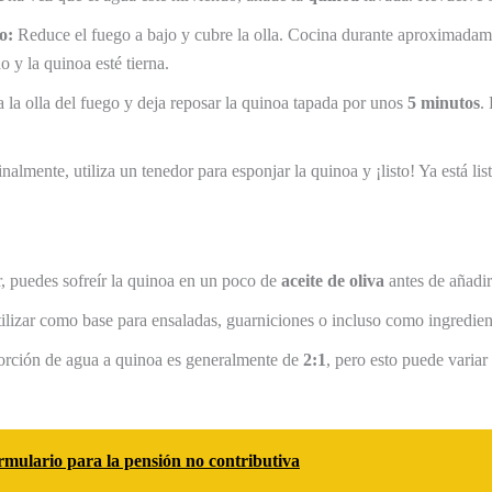
o:
Reduce el fuego a bajo y cubre la olla. Cocina durante aproximada
 y la quinoa esté tierna.
 la olla del fuego y deja reposar la quinoa tapada por unos
5 minutos
.
nalmente, utiliza un tenedor para esponjar la quinoa y ¡listo! Ya está list
r, puedes sofreír la quinoa en un poco de
aceite de oliva
antes de añadir
ilizar como base para ensaladas, guarniciones o incluso como ingredien
orción de agua a quinoa es generalmente de
2:1
, pero esto puede varia
mulario para la pensión no contributiva