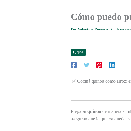
Cómo puedo pre
Por
Valentina Romero
|
20 de novie
Otros
✅ Cociná quinoa como arroz: enj
Preparar
quinoa
de manera simil
aseguran que la quinoa quede espo