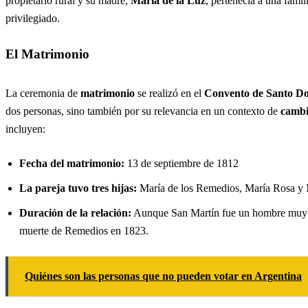
propietario rural y su madre,
María de la Luz
, pertenecía a una famil
privilegiado.
El Matrimonio
La ceremonia de
matrimonio
se realizó en el
Convento de Santo D
dos personas, sino también por su relevancia en un contexto de
cambio
incluyen:
Fecha del matrimonio:
13 de septiembre de 1812
La pareja tuvo tres hijas:
María de los Remedios, María Rosa y M
Duración de la relación:
Aunque San Martín fue un hombre muy oc
muerte de Remedios en 1823.
Quiénes son las personas que no pueden votar en Argentina