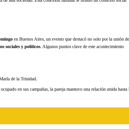
ia de alta sociedad. Esta conexión familiar le brindó un contexto social
omingo
en Buenos Aires, un evento que destacó no solo por la unión d
s sociales y políticos
. Algunos puntos clave de este acontecimiento
aría de la Trinidad.
upado en sus campañas, la pareja mantuvo una relación unida hasta 