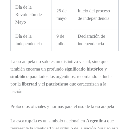
Día de la
25 de
Inicio del proceso
Revolución de
mayo
de independencia
Mayo
Día de la
9 de
Declaración de
Independencia
julio
independencia
La escarapela no solo es un distintivo visual, sino que
también encarna un profundo
significado histórico
y
simbólico
para todos los argentinos, recordando la lucha
por la
libertad
y el
patriotismo
que caracterizan a la
nación.
Protocolos oficiales y normas para el uso de la escarapela
La
escarapela
es un símbolo nacional en
Argentina
que
representa la identidad y el orgullo de la nación. Su uso está