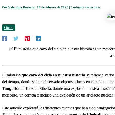
Por
Valentina Romero
|
16 de febrero de 2025
|
5 minutos de lectura
Otros
✅ El misterio que cayó del cielo en nuestra historia es un meteor
as
El
misterio que cayó del cielo en nuestra historia
se refiere a vario
del tiempo, donde se han observado objetos o luces en el cielo que n
Tunguska
en 1908 en Siberia, donde una explosión masiva arrasó más
meteorito, un cometa o incluso una explosión de un artefacto nuclear.
Este artículo explorará los diferentes eventos que han sido catalogado
Tunguska, sino también en otros como el
evento de Chelyabinsk
en 