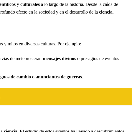
entíficos
y
culturales
a lo largo de la historia. Desde la caída de
profundo efecto en la sociedad y en el desarrollo de la
ciencia
.
s y mitos en diversas culturas. Por ejemplo:
luvias de meteoros eran
mensajes divinos
o presagios de eventos
ignos de cambio
o
anunciantes de guerras
.
a
la
ciencia
. El estudio de estos eventos ha llevado a descubrimientos