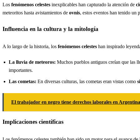
Los
fenómenos celestes
inexplicables han capturado la atención de
ci
meteoritos hasta avistamientos de
ovnis
, estos eventos han tenido un 
Influencia en la cultura y la mitología
A lo largo de la historia, los
fenómenos celestes
han inspirado leyenda
La lluvia de meteoros:
Muchos pueblos antiguos creían que las l
importantes.
Las cometas:
En diversas culturas, las cometas eran vistas como
s
El trabajador en negro tiene derechos laborales en Argentin
Implicaciones científicas
Los fenómenos celestes también han sido un motor para el avance de 