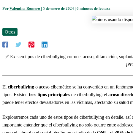
Por
Valentina Romero
|
5 de enero de 2024
|
6 minutos de lectura
Otros
✅ Existen tipos de ciberbullying como el acoso, difamación, suplant
¡Pr
El
ciberbullying
o acoso cibernético se ha convertido en un fenómeno 
tipos. Existen
tres tipos principales
de ciberbullying: el
acoso direct
puede tener efectos devastadores en las víctimas, afectando su salud m
Exploraremos cada uno de estos tipos de ciberbullying en detalle, así
importante entender que el ciberbullying no solo ocurre entre adolesce
como el laboral o el social. Según un estudio de la
ONU
, el
30% de lo