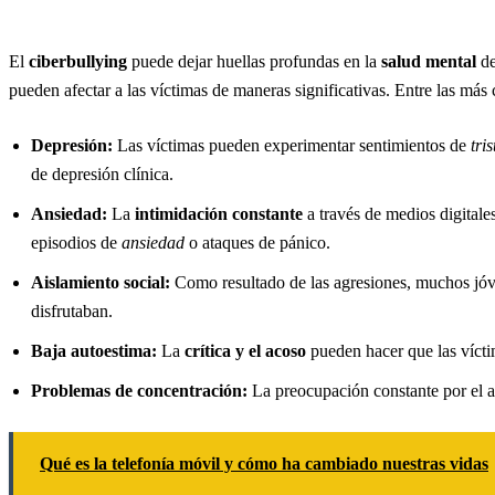
El
ciberbullying
puede dejar huellas profundas en la
salud mental
de
pueden afectar a las víctimas de maneras significativas. Entre las má
Depresión:
Las víctimas pueden experimentar sentimientos de
tri
de depresión clínica.
Ansiedad:
La
intimidación constante
a través de medios digitale
episodios de
ansiedad
o ataques de pánico.
Aislamiento social:
Como resultado de las agresiones, muchos jó
disfrutaban.
Baja autoestima:
La
crítica y el acoso
pueden hacer que las vícti
Problemas de concentración:
La preocupación constante por el a
Qué es la telefonía móvil y cómo ha cambiado nuestras vidas