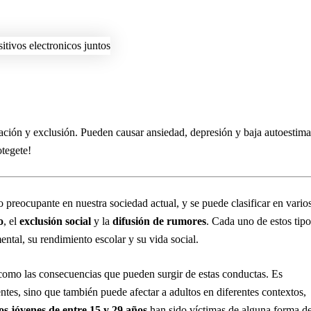
ación y exclusión. Pueden causar ansiedad, depresión y baja autoestima
otegete!
preocupante en nuestra sociedad actual, y se puede clasificar en vario
o
, el
exclusión social
y la
difusión de rumores
. Cada uno de estos tipo
ental, su rendimiento escolar y su vida social.
 como las consecuencias que pueden surgir de estas conductas. Es
ntes, sino que también puede afectar a adultos en diferentes contextos,
s jóvenes de entre 15 y 29 años
han sido víctimas de alguna forma d