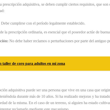
a prescripción adquisitiva, se deben cumplir ciertos requisitos, que son 
ad:
Debe cumplirse con el período legalmente establecido.
de la prescripción ordinaria, es esencial que el poseedor actúe de buena f
ición:
No debe haber reclamos o perturbaciones por parte del antiguo pr
taller de coro para adultos en mi zona
ión adquisitiva puede ser una persona que vive en una casa que origin
eniéndola durante más de 10 años. Si ha realizado mejoras y ha tratado
iedad de la misma. En el caso de un terreno, si alguien ha estado culti
intentar reclamarlo mediante este mecanismo.