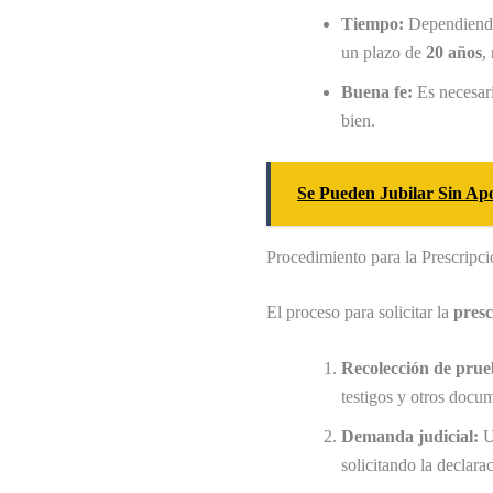
Tiempo:
Dependiendo 
un plazo de
20 años
,
Buena fe:
Es necesari
bien.
Se Pueden Jubilar Sin Apo
Procedimiento para la Prescripci
El proceso para solicitar la
presc
Recolección de prue
testigos y otros docum
Demanda judicial:
U
solicitando la declar