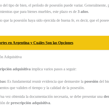
del tipo de bien, el período de posesión puede variar. Generalmente, p
 mientras que para bienes muebles, este plazo es de
3 años
.
o que la posesión haya sido ejercida de buena fe, es decir, que el posee
rtes en Argentina y Cuáles Son las Opciones
ón Adquisitiva
ripción adquisitiva
implica varios pasos a seguir:
bas:
Es fundamental reunir evidencia que demuestre la
posesión
del bi
entos que validen el tiempo y la calidad de la posesión.
na vez obtenida la documentación necesaria, se debe presentar una
de
ación de
prescripción adquisitiva
.